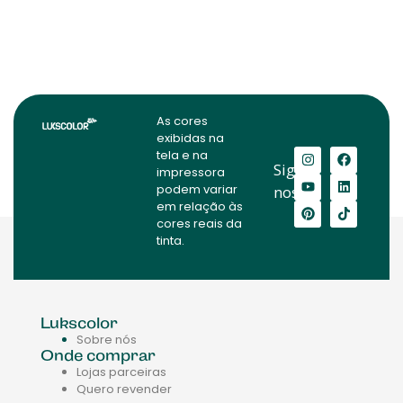
As cores
exibidas na
tela e na
Siga-
impressora
podem variar
nos:
em relação às
cores reais da
tinta.
Lukscolor
Sobre nós
Onde comprar
Lojas parceiras
Quero revender